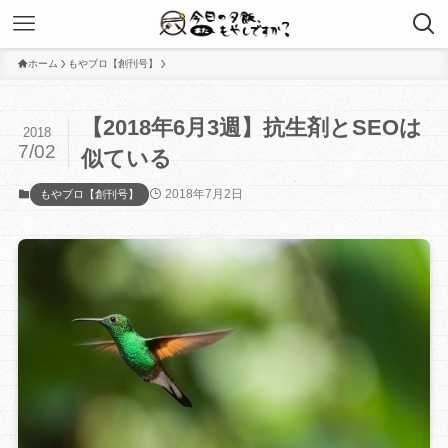
ホーム
もやブロ【創刊号】
【2018年6月3週】抗生剤とSEOは
2018
7/02
似ている
2018年7月2日
もやブロ【創刊号】