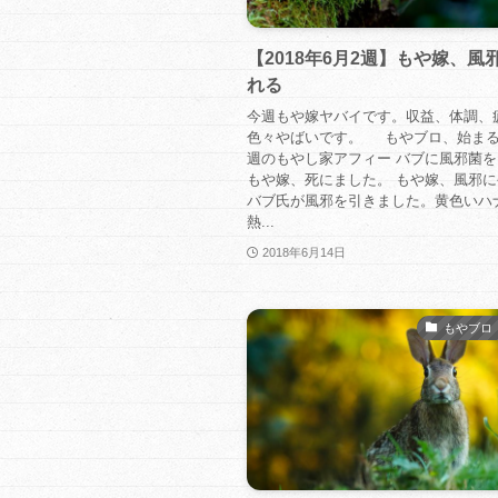
【2018年6月2週】もや嫁、風
れる
今週もや嫁ヤバイです。収益、体調、
色々やばいです。 もやブロ、始まる
週のもやし家アフィー バブに風邪菌
もや嫁、死にました。 もや嫁、風邪
バブ氏が風邪を引きました。黄色いハ
熱...
2018年6月14日
もやブロ