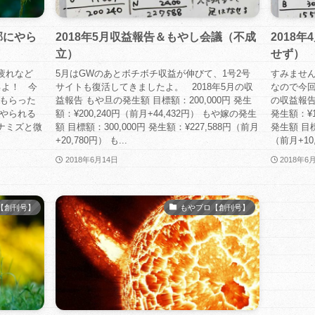
邪にやら
2018年5月収益報告＆もやし会議（不成
2018
立）
せず）
疲れなど
5月はGWのあとボチボチ収益が伸びて、1号2号
すみませ
よ！ 今
サイトも復活してきましたよ。 2018年5月の収
なので今回
をもらった
益報告 もや旦の発生額 目標額：200,000円 発生
の収益報告
にやられる
額：¥200,240円（前月+44,432円） もや嫁の発生
発生額：¥1
ナミズと微
額 目標額：300,000円 発生額：¥227,588円（前月
発生額 目標額
+20,780円） も...
（前月+10,.
2018年6月14日
2018年6
【創刊号】
もやブロ【創刊号】