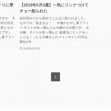
フィリに専
【2018年5月4週】一気にリンクつけて
チョー怒られた
すが、 8
会社辞めてから初めてこんなに怒られました。
や旦が坊主
もやブロ、始まるよ！ 今週のもやし家アフィ
塾長ともや
ー サイトが吹っ飛んだもや嫁のその後です。 も
うです）
や嫁、サイトが吹っ飛んだ 超適当にリンクをい
し家アフィ
じりまくったもや嫁さんのメインサイト21号は、
順位が6...
2018年6月3日
1