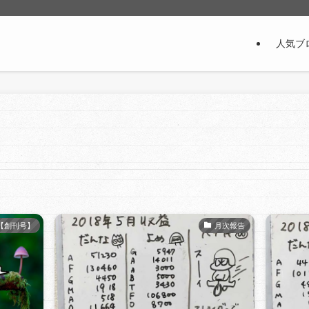
人気ブ
【創刊号】
月次報告