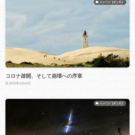
もやブロ【第２部】
コロナ疎開、そして崩壊への序章
2022年3月24日
もやブロ【第２部】